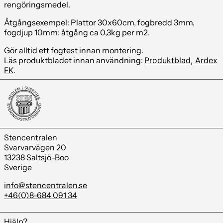
rengöringsmedel.
Åtgångsexempel: Plattor 30x60cm, fogbredd 3mm,
fogdjup 10mm: åtgång ca 0,3kg per m2.
Gör alltid ett fogtest innan montering.
Läs produktbladet innan användning:
Produktblad, Ardex
FK
.
Stencentralen
Svarvarvägen 20
13238 Saltsjö-Boo
Sverige
info@stencentralen.se
+46(0)8-684 091 34
Hjälp?