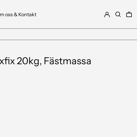
Logga in
Sök
0 
m oss & Kontakt
exfix 20kg, Fästmassa