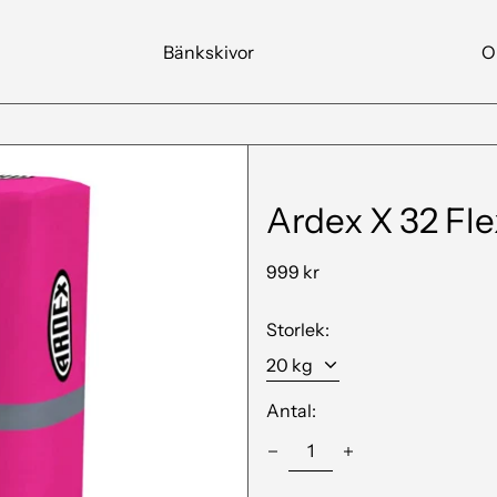
Bänkskivor
O
Ardex X 32 Fl
999 kr
Storlek:
Antal: