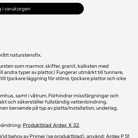
 i varukorgen
rått naturstensfix.
ursten som marmor, skiffer, granit, kalksten med
l andra typer av plattor.)
Fungerar utmärkt till tunnare,
till tjockare läggning för större, tjockare plattor och icke
tomhus, samt i våtrum. Förhindrar missfärgningar och
iskt och säkerställer fullständig vattenbindning.
en beroende på typ av platta/installation, underlag,
nvändning:
Produktblad Ardex X 32
.
. Vid behov av Primer (se produktblad), använd:
Ardex P 51