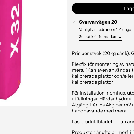
Lägg
Svarvarvägen 20
Vanligtvis redo inom 1-4 dagar
Se butiksinformation
→
Pris per styck (20kg säck). G
Flexfix för montering av nat
mera.
(Kan även användas til
kalibrerade plattor och/eller 
kalibrerade plattor.
För installation inomhus, u
utfällningar. Härdar hydraul
Åtgång från ca 4kg per m2 m
handhavande med mera.
Läs produktbladet innan a
Produkten är ofta primerfri